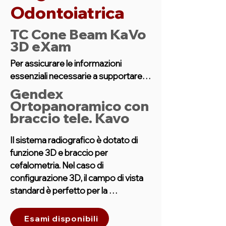
Odontoiatrica
T
C Cone Beam KaVo
3D eXam
Per assicurare le informazioni 
essenziali necessarie a supportare 
diagnosi accurate. Per favorire la 
Gendex
pianificazione dei trattamenti. Per 
Ortopanoramico con
fornire una soluzione di imaging di 
braccio tele.
Kavo
qualità di cui fidarsi realmente. 
Modalità alta risoluzione - per 
Il sistema radiografico è dotato di 
immagini estremamente nitide con 
funzione 3D e braccio per 
informazioni diagnostiche altamente 
cefalometria. Nel caso di 
dettagliate con una dose molto 
configurazione 3D, il campo di vista 
bassa di radiazioni.

standard è perfetto per la 
valutazione di aree limitate, può 
Sicuramente l'applicazione principale 
essere opzionalmente esteso così 
Esami disponibili