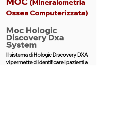
MOC
(Mineralometria
Ossea Computerizzata)
Moc Hologic
Discovery Dxa
System
Il sistema di Hologic Discovery DXA 
vi permette di identificare i pazienti a 
rischio di osteoporosi e di altre 
condizioni debilitanti. Fornire con 
Esami disponibili
eccezionale precisione e massima 
accuratezza offrendo immagini di 
alta qualità per i vostri pazienti a 
rischio. La densitometria ossea 
utilizza una piccolissima dose di raggi 
X per stabilire quanti grammi di calcio 
e altri minerali sono presenti nel 