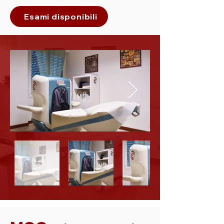
un’intensità di campo di 0.3 Tesla, 
Esami disponibili
dedicato per l’imaging muscolo-
scheletrico su articolazioni distali 
quali: ginocchio, polpaccio, caviglia, 
piede, gomito, avambraccio, polso e 
mano.  Questo apparecchio 
garantisce l’assenza di qualunque 
sensazione di claustrofobia: il 
paziente è situato al di fuori dell’area 
di scansione, su una comoda 
poltrona, in condizione di massimo 
comfort. Le immagini ottenute sono 
di altissimo livello diagnostico e 
dispongono di sequenze dedicate in 
grado di soddisfare qualunque 
esigenza diagnostica.